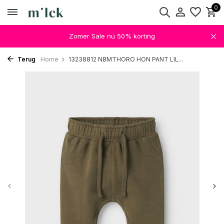
0
Zomer Sale nú 50% korting
Terug
Home
13238812 NBMTHORO HON PANT LIL...