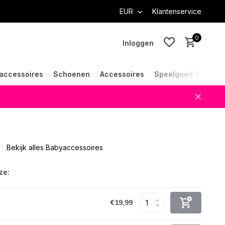
EUR
Klantenservice
0
Inloggen
accessoires
Schoenen
Accessoires
Speelgoed & Cade
Account aanmaken
Account aanmaken
Bekijk alles Babyaccessoires
ze:
€19,99