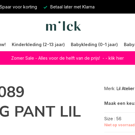
Spaar voor korting
Betaal later met Klarna
uw!
Kinderkleding (2-13 jaar)
Babykleding (0-1 jaar)
Baby
Zomer Sale - Alles voor de helft van de prijs!
- - klik hier
9089
Merk:
Lil Atelier
Maak een keu
 PANT LIL
Size : 56
Niet op voorraad