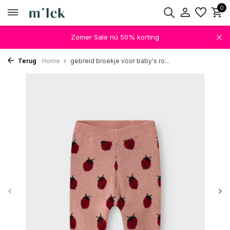
0
Zomer Sale nú 50% korting
Terug
Home
gebreid broekje voor baby's ro...