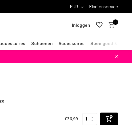
EUR
Klantenservice
0
Inloggen
accessoires
Schoenen
Accessoires
Speelgoed & Cade
Account aanmaken
Account aanmaken
ze:
€36,99