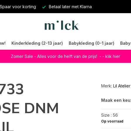
Spaar voor korting
Betaal later met Klarna
uw!
Kinderkleding (2-13 jaar)
Babykleding (0-1 jaar)
Baby
Zomer Sale - Alles voor de helft van de prijs!
- - klik hier
5733
Merk:
Lil Atelier
Maak een keu
OSE DNM
Size : 56
IL
Op voorraad