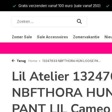
Gratis verzenden vanaf 100 euro (sale vanaf 250)
Zomer Sale
Sale Accessoires
Zomervakantie
Nie
Terug
Home
13247633 NBFTHORA HUN LOOSE PA...
Lil Atelier 1324
NBFTHORA HUN
PANT LIL Cameo