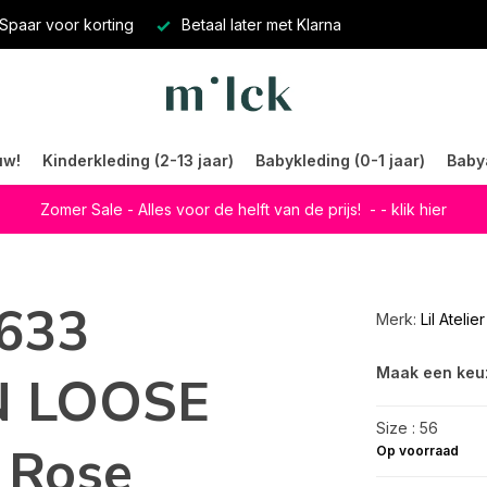
Spaar voor korting
Betaal later met Klarna
uw!
Kinderkleding (2-13 jaar)
Babykleding (0-1 jaar)
Baby
Zomer Sale - Alles voor de helft van de prijs!
- - klik hier
7633
Merk:
Lil Atelier
Maak een keu
 LOOSE
Size : 56
 Rose
Op voorraad