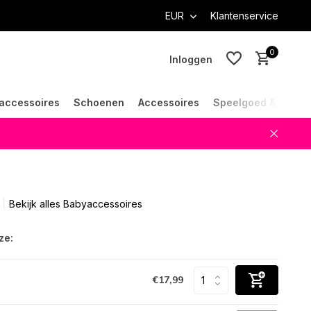
EUR
Klantenservice
0
Inloggen
accessoires
Schoenen
Accessoires
Speelgoed & Cade
Account aanmaken
Account aanmaken
Bekijk alles Babyaccessoires
ze:
€17,99