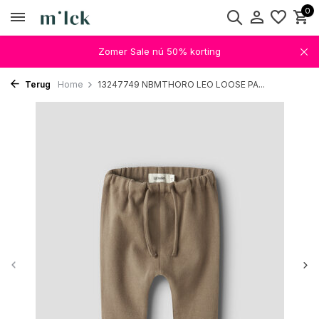
0
Zomer Sale nú 50% korting
Terug
Home
13247749 NBMTHORO LEO LOOSE PA...