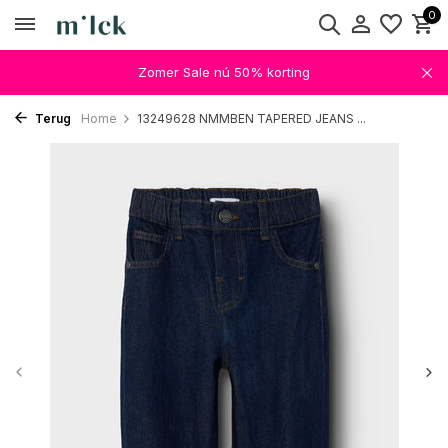
0
Zomer Sale nú 50% korting
Terug
Home
13249628 NMMBEN TAPERED JEANS ...