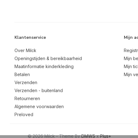
Klantenservice
Mijn a
Over Milck
Regist
Openingstijden & bereikbaarheid
Mijn be
Maatinformatie kinderkleding
Mijn ti
Betalen
Mijn ve
Verzenden
Verzenden - buitenland
Retourneren
Algemene voorwaarden
Preloved
© 2026 Milck - Theme By
DMWS
x
Plus+