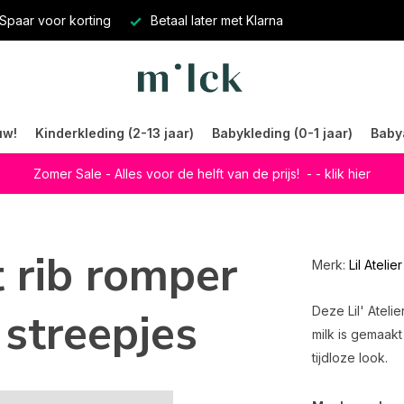
Spaar voor korting
Betaal later met Klarna
uw!
Kinderkleding (2-13 jaar)
Babykleding (0-1 jaar)
Baby
Zomer Sale - Alles voor de helft van de prijs!
- - klik hier
it rib romper
Merk:
Lil Atelier
streepjes
Deze Lil' Ateli
milk is gemaakt
tijdloze look.