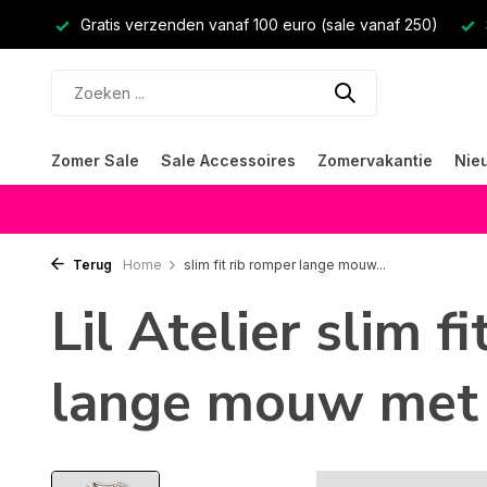
Gratis verzenden vanaf 100 euro (sale vanaf 250)
Zomer Sale
Sale Accessoires
Zomervakantie
Nie
Terug
Home
slim fit rib romper lange mouw...
Lil Atelier slim f
lange mouw met 