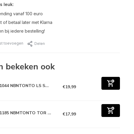
s leuk:
ending vanaf 100 euro
t of betaal later met Klarna
n bij iedere bestelling!
jst toevoegen
Delen
n bekeken ook
1044 NBNTONTO LS S...
€19,99
1185 NBMTONTO TOR ...
€17,99