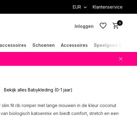
EUR
Klantenservice
0
Inloggen
accessoires
Schoenen
Accessoires
Speelgoed & Cade
Account aanmaken
Account aanmaken
Bekijk alles Babykleding (0-1 jaar)
er slim fit rib romper met lange mouwen in de kleur coconut
 van biologisch katoenmix en biedt comfort, stretch en een