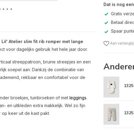
Dat is nog een
Gratis verz
Betaal direc
Spaar punte
e
Lil' Atelier slim fit rib romper met lange
Aan verlangli
ect voor dagelijks gebruik het hele jaar door.
rticaal streeppatroon, bruine streepjes en een
Andere
rlijk soepel aan. Dankzij de combinatie van
r ademend, rekbaar en comfortabel voor de
1325
 onder broekjes, tuinbroeken of met
leggings
.
an- en uitkleden extra makkelijk. Wel zo fijn
1325
 op keer uit de kast pakt.