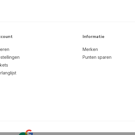
ccount
Informatie
reren
Merken
stellingen
Punten sparen
ckets
rlanglijst