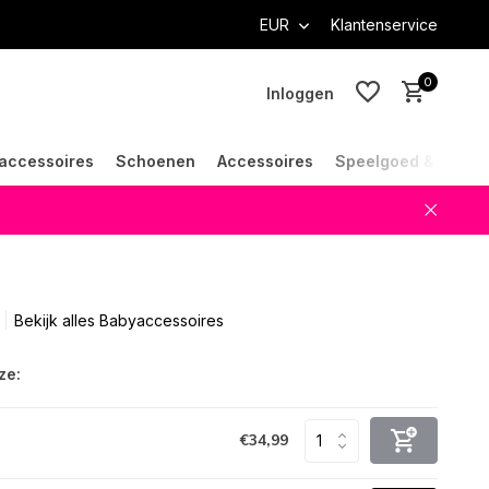
EUR
Klantenservice
0
Inloggen
accessoires
Schoenen
Accessoires
Speelgoed & Cade
Account aanmaken
Account aanmaken
Bekijk alles Babyaccessoires
ze:
€34,99