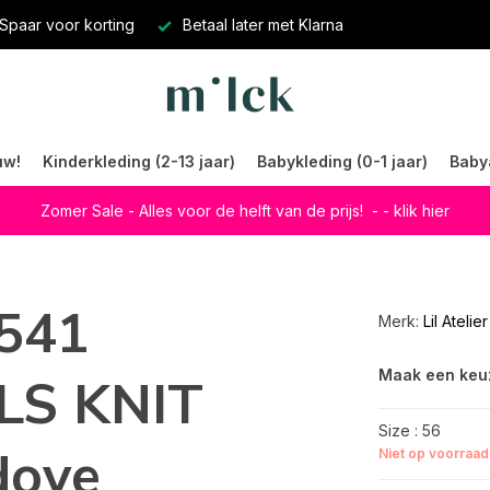
Spaar voor korting
Betaal later met Klarna
uw!
Kinderkleding (2-13 jaar)
Babykleding (0-1 jaar)
Baby
Zomer Sale - Alles voor de helft van de prijs!
- - klik hier
2541
Merk:
Lil Atelier
Maak een keu
LS KNIT
Size : 56
dove
Niet op voorraad