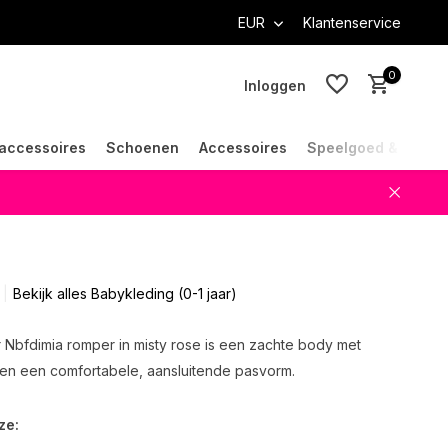
EUR
Klantenservice
0
Inloggen
accessoires
Schoenen
Accessoires
Speelgoed & Cade
Account aanmaken
Account aanmaken
Bekijk alles Babykleding (0-1 jaar)
er Nbfdimia romper in misty rose is een zachte body met
n een comfortabele, aansluitende pasvorm.
ze: