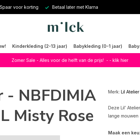
Spaar voor korting
Betaal later met Klarna
uw!
Kinderkleding (2-13 jaar)
Babykleding (0-1 jaar)
Baby
Zomer Sale - Alles voor de helft van de prijs!
- - klik hier
er - NBFDIMIA
Merk:
Lil Atelier
L Misty Rose
Deze Lil’ Ateli
lange mouwen e
Maak een keu