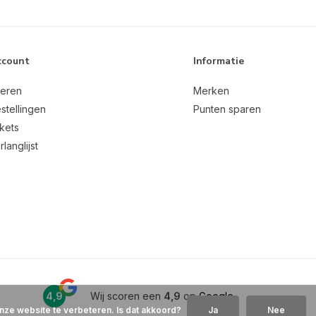
ccount
Informatie
reren
Merken
stellingen
Punten sparen
ckets
rlanglijst
4,9
Wij scoren een
4,9
op
Google
nze website te verbeteren. Is dat akkoord?
Ja
Nee