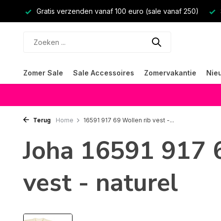
Gratis verzenden vanaf 100 euro (sale vanaf 250)
Zomer Sale
Sale Accessoires
Zomervakantie
Nie
Terug
Home
16591 917 69 Wollen rib vest -...
Joha 16591 917 
vest - naturel