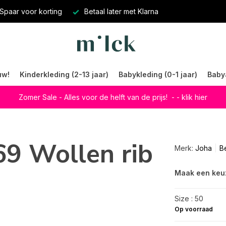
Spaar voor korting
Betaal later met Klarna
uw!
Kinderkleding (2-13 jaar)
Babykleding (0-1 jaar)
Baby
Zomer Sale - Alles voor de helft van de prijs!
- - klik hier
69 Wollen rib
Merk:
Joha
Be
Maak een keu
Size : 50
Op voorraad