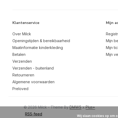
Klantenservice
Mijn a
Over Milck
Regist
Openingstijden & bereikbaarheid
Mijn be
Maatinformatie kinderkleding
Mijn ti
Betalen
Mijn ve
Verzenden
Verzenden - buitenland
Retourneren
Algemene voorwaarden
Preloved
© 2026 Milck - Theme By
DMWS
x
Plus+
RSS-feed
Wij slaan cookies op om o