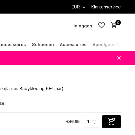
EUR
Klantenservice
0
Inloggen
accessoires
Schoenen
Accessoires
Speelgoed & Cade
Account aanmaken
Account aanmaken
kijk alles Babykleding (0-1 jaar)
ze:
€46,95