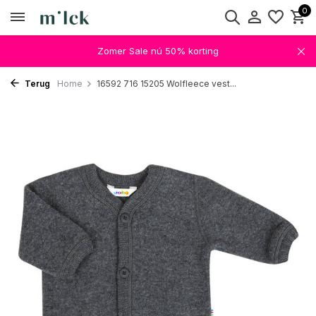
0
Zomer Sale nú 50% korting
Terug
Home
16592 716 15205 Wolfleece vest...