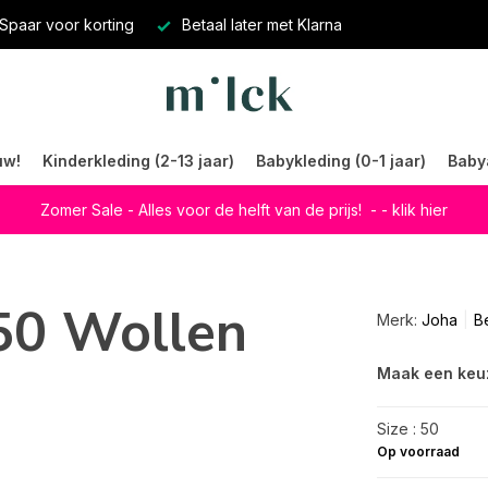
Spaar voor korting
Betaal later met Klarna
uw!
Kinderkleding (2-13 jaar)
Babykleding (0-1 jaar)
Baby
Zomer Sale - Alles voor de helft van de prijs!
- - klik hier
50 Wollen
Merk:
Joha
Be
Maak een keu
Size : 50
Op voorraad