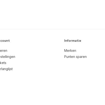
ccount
Informatie
reren
Merken
stellingen
Punten sparen
ckets
rlanglijst