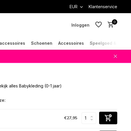
EUR
Klantenservice
0
Inloggen
accessoires
Schoenen
Accessoires
Speelgoed & Cade
Account aanmaken
Account aanmaken
kijk alles Babykleding (0-1 jaar)
ze:
€27,95