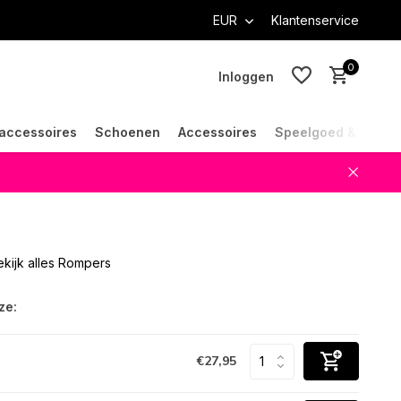
EUR
Klantenservice
0
Inloggen
accessoires
Schoenen
Accessoires
Speelgoed & Cade
Account aanmaken
Account aanmaken
ekijk alles Rompers
ze:
€27,95