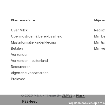
Klantenservice
Mijn a
Over Milck
Regist
Openingstijden & bereikbaarheid
Mijn be
Maatinformatie kinderkleding
Mijn ti
Betalen
Mijn ve
Verzenden
Verzenden - buitenland
Retourneren
Algemene voorwaarden
Preloved
© 2026 Milck - Theme By
DMWS
x
Plus+
RSS-feed
Wij slaan cookies op om o