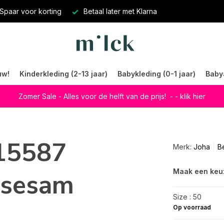
Spaar voor korting
Betaal later met Klarna
uw!
Kinderkleding (2-13 jaar)
Babykleding (0-1 jaar)
Baby
Zomer Sale - Alles voor de helft van de prijs!
- - klik hier
15587
Merk:
Joha
B
Maak een keu
 sesam
Size : 50
Op voorraad