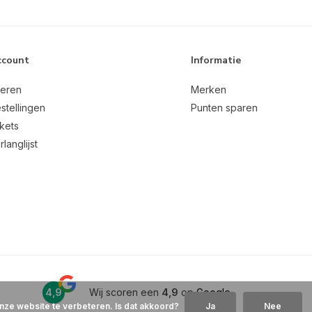
ccount
Informatie
reren
Merken
stellingen
Punten sparen
ckets
rlanglijst
4,9
Wij scoren een
4,9
op
Google
nze website te verbeteren. Is dat akkoord?
Ja
Nee