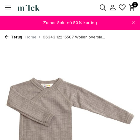
0
Zomer Sale nú 50% korting
Terug
Home
66343 122 15587 Wollen oversla...