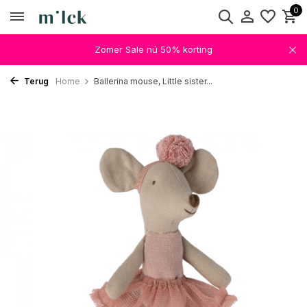
0
Zomer Sale nú 50% korting
Terug
Home
Ballerina mouse, Little sister...