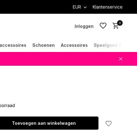
EUR
Klantenservice
0
Inloggen
accessoires
Schoenen
Accessoires
Speelgoed & Cade
Account aanmaken
Account aanmaken
oorraad
Toevoegen aan winkelwagen