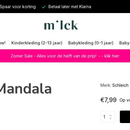
Spaar voor korting
Betaal later met Klarna
uw!
Kinderkleding (2-13 jaar)
Babykleding (0-1 jaar)
Baby
Zomer Sale - Alles voor de helft van de prijs!
- - klik hier
 Mandala
Merk:
Schleich
€7,99
Op v