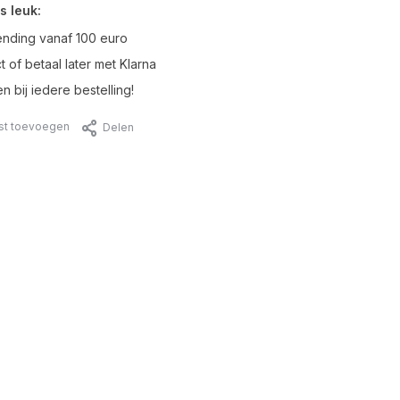
s leuk:
ending vanaf 100 euro
t of betaal later met Klarna
n bij iedere bestelling!
jst toevoegen
Delen