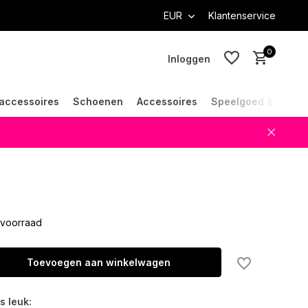
EUR
Klantenservice
0
Inloggen
accessoires
Schoenen
Accessoires
Speelgoed & Cade
Account aanmaken
Account aanmaken
voorraad
Toevoegen aan winkelwagen
s leuk: