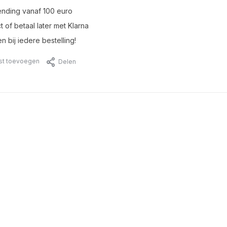
ending vanaf 100 euro
t of betaal later met Klarna
n bij iedere bestelling!
jst toevoegen
Delen