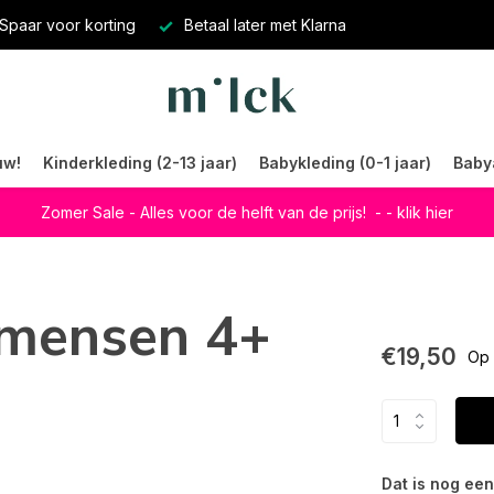
Spaar voor korting
Betaal later met Klarna
uw!
Kinderkleding (2-13 jaar)
Babykleding (0-1 jaar)
Baby
Zomer Sale - Alles voor de helft van de prijs!
- - klik hier
e mensen 4+
€19,50
Op 
Dat is nog een