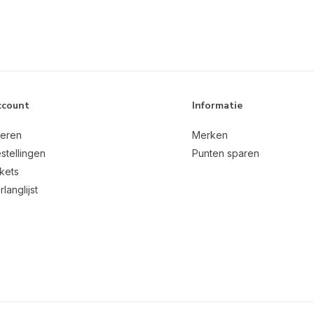
ccount
Informatie
reren
Merken
stellingen
Punten sparen
ckets
rlanglijst