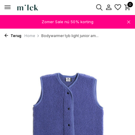
0
Zomer Sale nú 50% korting
Terug
Home
Bodywarmer tyb light junior am...