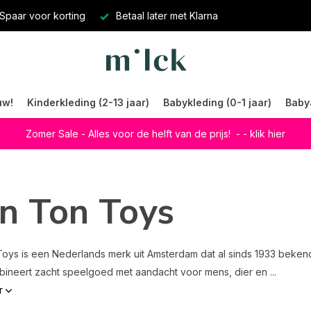
Spaar voor korting
Betaal later met Klarna
uw!
Kinderkleding (2-13 jaar)
Babykleding (0-1 jaar)
Baby
Zomer Sale - Alles voor de helft van de prijs!
- - klik hier
n Ton Toys
oys is een Nederlands merk uit Amsterdam dat al sinds 1933 beken
ineert zacht speelgoed met aandacht voor mens, dier en ...
r