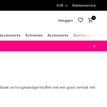
EUR
Klantenservice
0
Inloggen
accessoires
Schoenen
Accessoires
Speelgoed & Cade
Account aanmaken
Account aanmaken
dstaat om hoogwaardige knuffels met een goed verhaal. Het