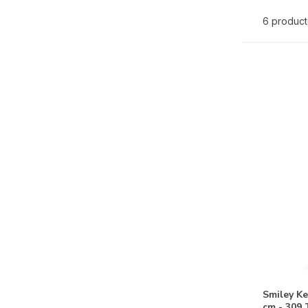
6 produc
Smiley Ke
cm - 309 