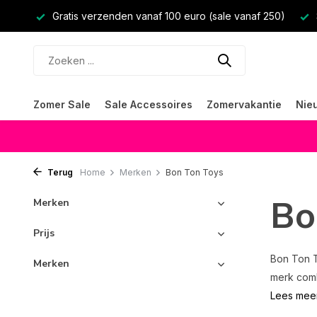
Gratis verzenden vanaf 100 euro (sale vanaf 250)
Zomer Sale
Sale Accessoires
Zomervakantie
Nie
Terug
Home
Merken
Bon Ton Toys
Bo
Merken
Prijs
Bon Ton T
Merken
merk comb
Lees mee