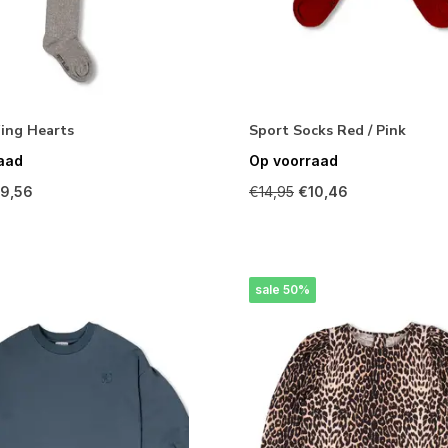
ing Hearts
Sport Socks Red / Pink
aad
Op voorraad
19,56
€14,95
€10,46
sale 50%