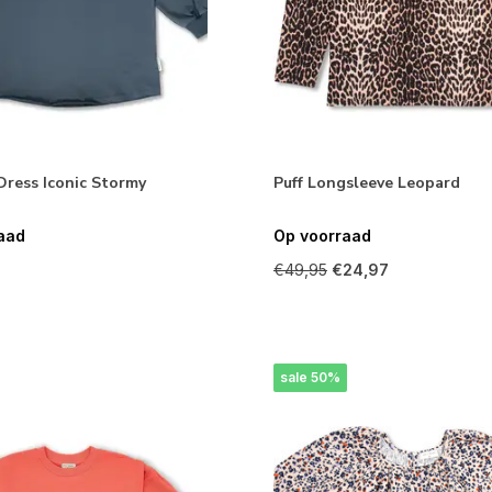
Dress Iconic Stormy
Puff Longsleeve Leopard
aad
Op voorraad
€49,95
€24,97
sale 50%