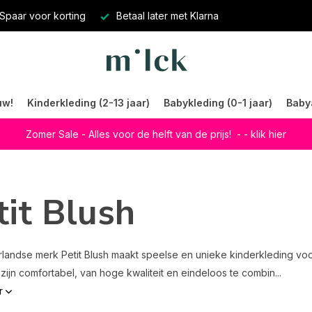
Spaar voor korting
Betaal later met Klarna
uw!
Kinderkleding (2-13 jaar)
Babykleding (0-1 jaar)
Baby
Zomer Sale - Alles voor de helft van de prijs!
- - klik hier
tit Blush
landse merk Petit Blush maakt speelse en unieke kinderkleding voo
 zijn comfortabel, van hoge kwaliteit en eindeloos te combin...
r