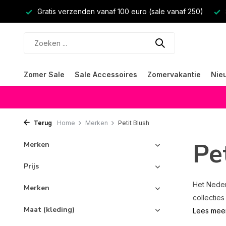
Gratis verzenden vanaf 100 euro (sale vanaf 250)
Zomer Sale
Sale Accessoires
Zomervakantie
Nie
Terug
Home
Merken
Petit Blush
Pe
Merken
Prijs
Het Neder
Merken
collecties
Maat (kleding)
Lees mee