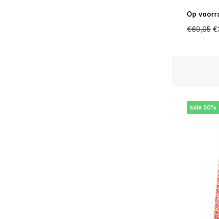
Op voorr
€69,95
€
sale 50%