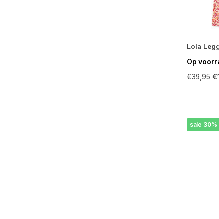
Lola Leg
Op voorr
€39,95
€
sale 30%