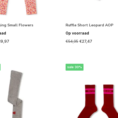
ging Small Flowers
Ruffle Short Leopard AOP
aad
Op voorraad
19,97
€54,95
€27,47
sale 30%