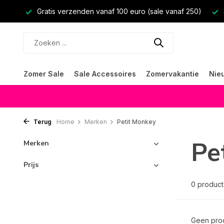
Gratis verzenden vanaf 100 euro (sale vanaf 250)
Zomer Sale
Sale Accessoires
Zomervakantie
Nie
Terug
Home
Merken
Petit Monkey
Pe
Merken
Prijs
0 produc
Geen prod