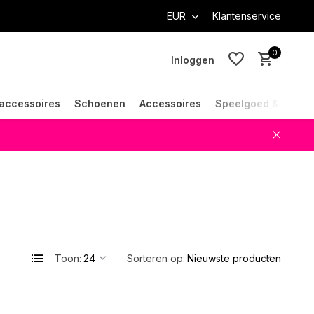
EUR
Klantenservice
0
Inloggen
accessoires
Schoenen
Accessoires
Speelgoed & Cade
Account aanmaken
Account aanmaken
Toon:
Sorteren op: