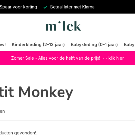
Spaar voor korting
Betaal later met Klarna
uw!
Kinderkleding (2-13 jaar)
Babykleding (0-1 jaar)
Baby
Zomer Sale - Alles voor de helft van de prijs!
- - klik hier
tit Monkey
ten
ucten gevonden!...