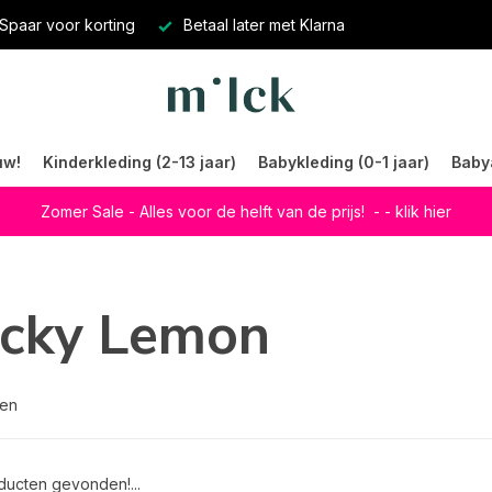
Spaar voor korting
Betaal later met Klarna
uw!
Kinderkleding (2-13 jaar)
Babykleding (0-1 jaar)
Baby
Zomer Sale - Alles voor de helft van de prijs!
- - klik hier
icky Lemon
ten
ucten gevonden!...