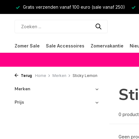
Gratis verzenden vanaf 100 euro (sale vanaf 250)
Zomer Sale
Sale Accessoires
Zomervakantie
Nie
Terug
Home
Merken
Sticky Lemon
St
Merken
Prijs
0 produc
Geen prod