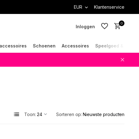
EUR
Klantenservice
0
Inloggen
accessoires
Schoenen
Accessoires
Speelgoed & Cade
Account aanmaken
Account aanmaken
Toon:
Sorteren op: