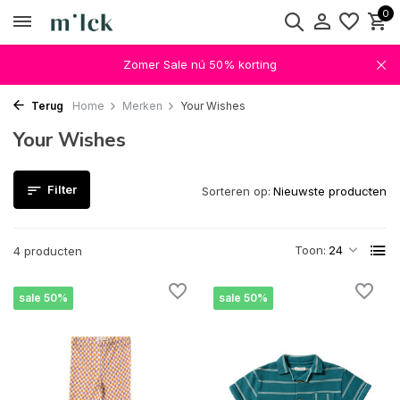
0
Zomer Sale nú 50% korting
Terug
Home
Merken
Your Wishes
Your Wishes
Filter
Sorteren op:
Toon:
4 producten
sale 50%
sale 50%