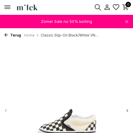
0
Zomer Sale nú 50% korting
Terug
Home
Classic Slip-On Black/White VN...