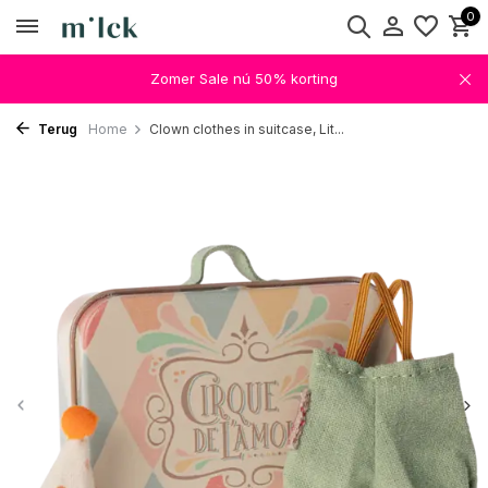
0
Zomer Sale nú 50% korting
Terug
Home
Clown clothes in suitcase, Lit...