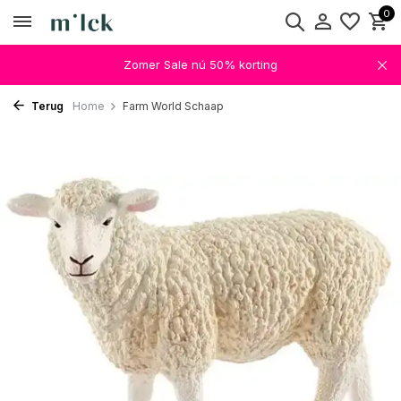
0
Zomer Sale nú 50% korting
Terug
Home
Farm World Schaap