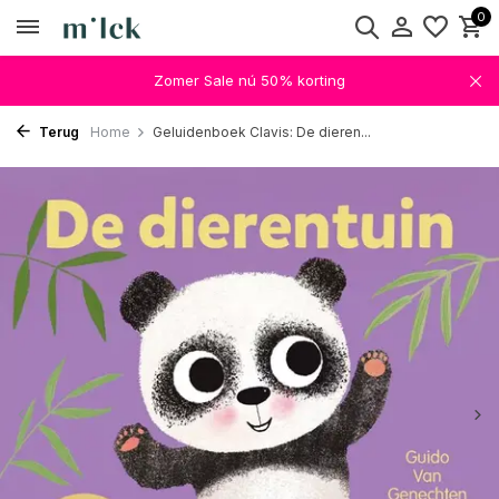
0
Zomer Sale nú 50% korting
Terug
Home
Geluidenboek Clavis: De dieren...