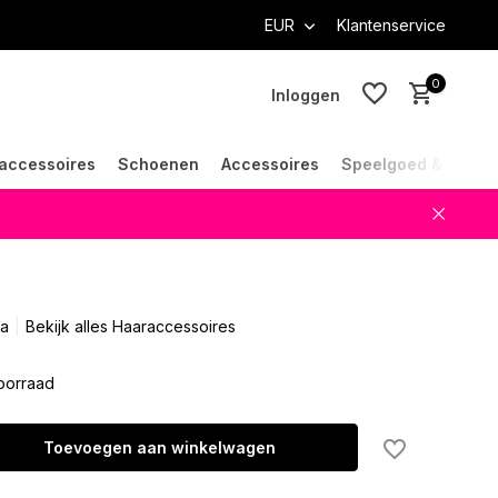
EUR
Klantenservice
0
Inloggen
accessoires
Schoenen
Accessoires
Speelgoed & Cade
Account aanmaken
Account aanmaken
a
Bekijk alles Haaraccessoires
oorraad
Toevoegen aan winkelwagen