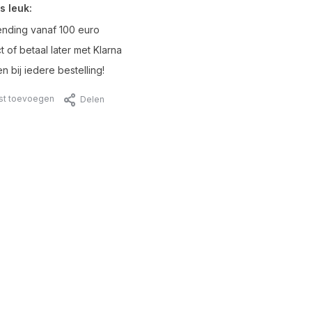
s leuk:
ending vanaf 100 euro
t of betaal later met Klarna
n bij iedere bestelling!
jst toevoegen
Delen