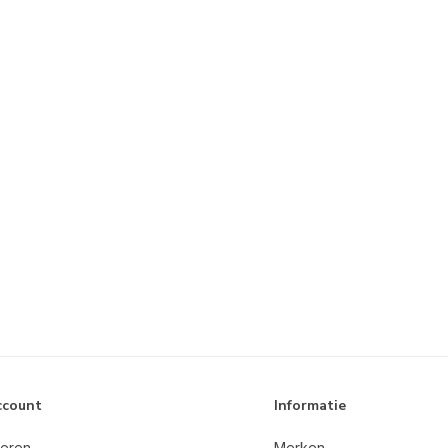
ccount
Informatie
reren
Merken