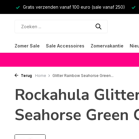
Gratis verzenden vanaf 100 euro (sale vanaf 250)
Zomer Sale
Sale Accessoires
Zomervakantie
Nie
Terug
Home
Glitter Rainbow Seahorse Green...
Rockahula Glitte
Seahorse Green C