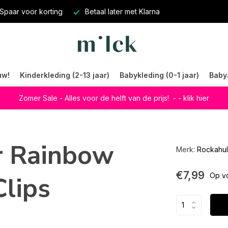
Spaar voor korting
Betaal later met Klarna
uw!
Kinderkleding (2-13 jaar)
Babykleding (0-1 jaar)
Baby
Zomer Sale - Alles voor de helft van de prijs!
- - klik hier
r Rainbow
Merk:
Rockahul
€7,99
lips
Op v