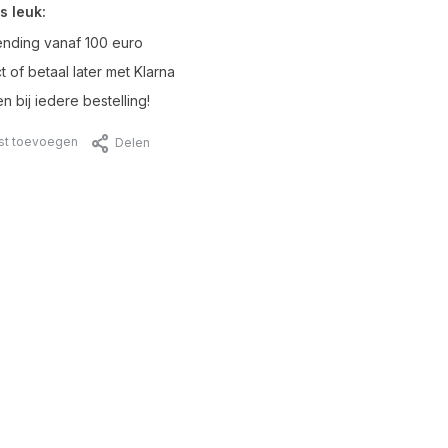
s leuk:
ending vanaf 100 euro
t of betaal later met Klarna
n bij iedere bestelling!
jst toevoegen
Delen