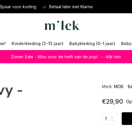
Spaar voor korting
Betaal later met Klarna
uw!
Kinderkleding (2-13 jaar)
Babykleding (0-1 jaar)
Baby
Zomer Sale - Alles voor de helft van de prijs!
- - klik hier
y -
Merk:
MOB
Be
€29,90
Op