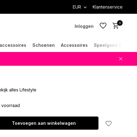
EUR
Klantenservice
0
Inloggen
accessoires
Schoenen
Accessoires
Speelgoed & Cade
Account aanmaken
Account aanmaken
kijk alles Lifestyle
 voorraad
Toevoegen aan winkelwagen