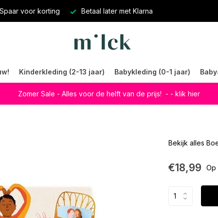
Spaar voor korting
Betaal later met Klarna
uw!
Kinderkleding (2-13 jaar)
Babykleding (0-1 jaar)
Baby
Zomer Sale - Alles voor de helft van de prijs!
- - klik hier
Bekijk alles B
€18,99
Op 