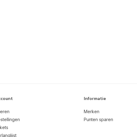
ccount
Informatie
reren
Merken
stellingen
Punten sparen
ckets
rlanglijst