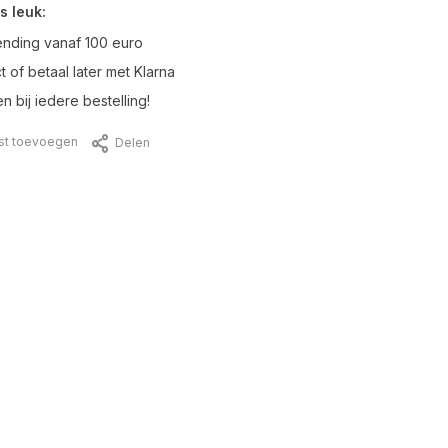
s leuk:
ending vanaf 100 euro
t of betaal later met Klarna
n bij iedere bestelling!
jst toevoegen
Delen