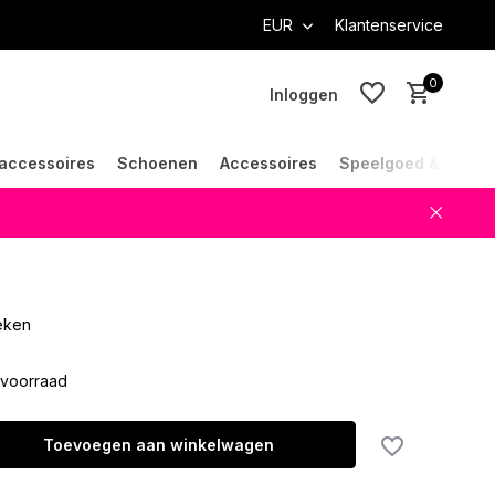
EUR
Klantenservice
0
Inloggen
accessoires
Schoenen
Accessoires
Speelgoed & Cade
Account aanmaken
Account aanmaken
oeken
voorraad
Toevoegen aan winkelwagen