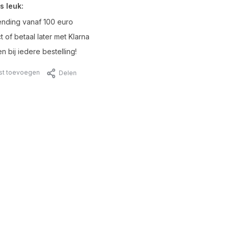
s leuk:
ending vanaf 100 euro
t of betaal later met Klarna
n bij iedere bestelling!
jst toevoegen
Delen