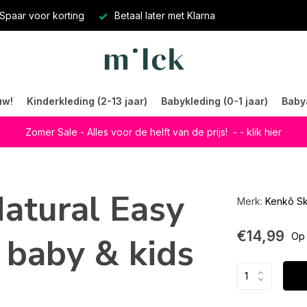
Spaar voor korting
Betaal later met Klarna
uw!
Kinderkleding (2-13 jaar)
Babykleding (0-1 jaar)
Baby
Zomer Sale - Alles voor de helft van de prijs!
- - klik hier
atural Easy
Merk:
Kenkô Sk
€14,99
 baby & kids
Op 