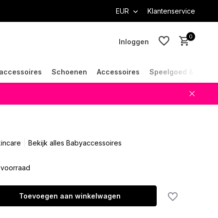
EUR
Klantenservice
0
Inloggen
accessoires
Schoenen
Accessoires
Speelgoed & Cade
Account aanmaken
Account aanmaken
incare
Bekijk alles Babyaccessoires
voorraad
Toevoegen aan winkelwagen