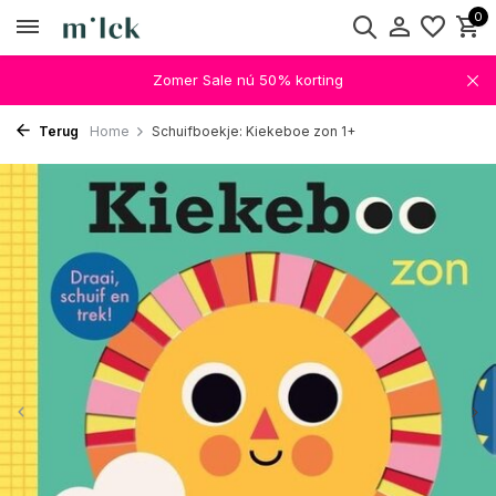
0
Zomer Sale nú 50% korting
Terug
Home
Schuifboekje: Kiekeboe zon 1+