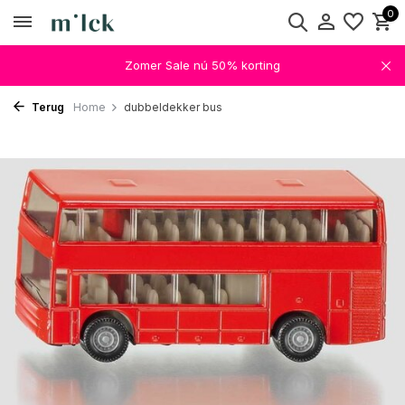
0
Zomer Sale nú 50% korting
Terug
Home
dubbeldekker bus