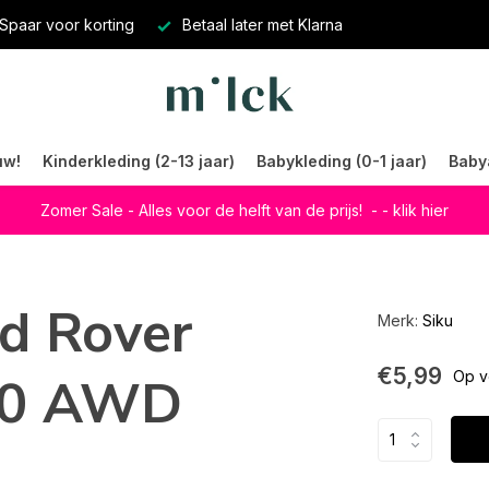
Spaar voor korting
Betaal later met Klarna
uw!
Kinderkleding (2-13 jaar)
Babykleding (0-1 jaar)
Baby
Zomer Sale - Alles voor de helft van de prijs!
- - klik hier
d Rover
Merk:
Siku
€5,99
00 AWD
Op v