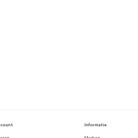
ccount
Informatie
reren
Merken