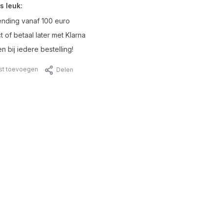
s leuk:
ending vanaf 100 euro
t of betaal later met Klarna
n bij iedere bestelling!
jst toevoegen
Delen