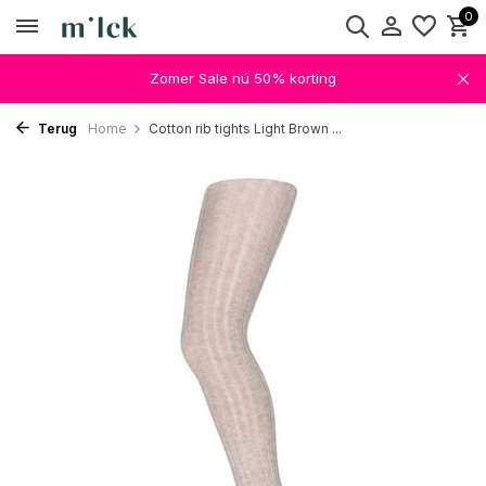
0
Zomer Sale nú 50% korting
Terug
Home
Cotton rib tights Light Brown ...