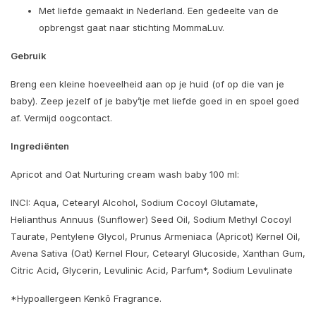
Met liefde gemaakt in Nederland. Een gedeelte van de
opbrengst gaat naar stichting MommaLuv.
Gebruik
Breng een kleine hoeveelheid aan op je huid (of op die van je
baby). Zeep jezelf of je baby’tje met liefde goed in en spoel goed
af. Vermijd oogcontact.
Ingrediënten
Apricot and Oat Nurturing cream wash baby 100 ml:
INCI: Aqua, Cetearyl Alcohol, Sodium Cocoyl Glutamate,
Helianthus Annuus (Sunflower) Seed Oil, Sodium Methyl Cocoyl
Taurate, Pentylene Glycol, Prunus Armeniaca (Apricot) Kernel Oil,
Avena Sativa (Oat) Kernel Flour, Cetearyl Glucoside, Xanthan Gum,
Citric Acid, Glycerin, Levulinic Acid, Parfum*, Sodium Levulinate
*Hypoallergeen Kenkô Fragrance.