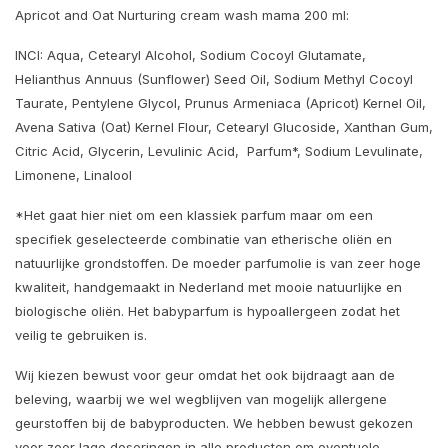
Apricot and Oat Nurturing cream wash mama 200 ml:
INCI: Aqua, Cetearyl Alcohol, Sodium Cocoyl Glutamate,
Helianthus Annuus (Sunflower) Seed Oil, Sodium Methyl Cocoyl
Taurate, Pentylene Glycol, Prunus Armeniaca (Apricot) Kernel Oil,
Avena Sativa (Oat) Kernel Flour, Cetearyl Glucoside, Xanthan Gum,
Citric Acid, Glycerin, Levulinic Acid, Parfum*, Sodium Levulinate,
Limonene, Linalool
*Het gaat hier niet om een klassiek parfum maar om een
specifiek geselecteerde combinatie van etherische oliën en
natuurlijke grondstoffen. De moeder parfumolie is van zeer hoge
kwaliteit, handgemaakt in Nederland met mooie natuurlijke en
biologische oliën. Het babyparfum is hypoallergeen zodat het
veilig te gebruiken is.
Wij kiezen bewust voor geur omdat het ook bijdraagt aan de
beleving, waarbij we wel wegblijven van mogelijk allergene
geurstoffen bij de babyproducten. We hebben bewust gekozen
voor zeer lage doseringen in alle producten om eventuele