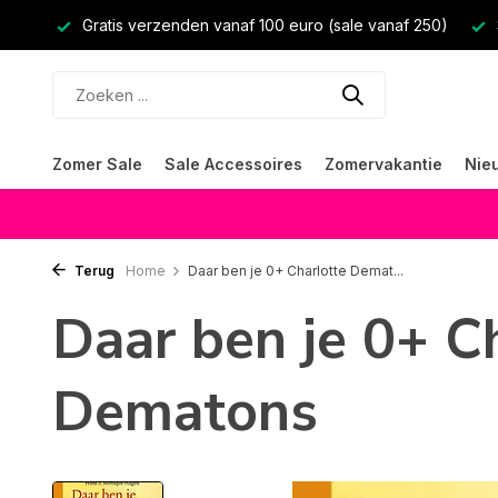
Gratis verzenden vanaf 100 euro (sale vanaf 250)
Zomer Sale
Sale Accessoires
Zomervakantie
Nie
Terug
Home
Daar ben je 0+ Charlotte Demat...
Daar ben je 0+ C
Dematons