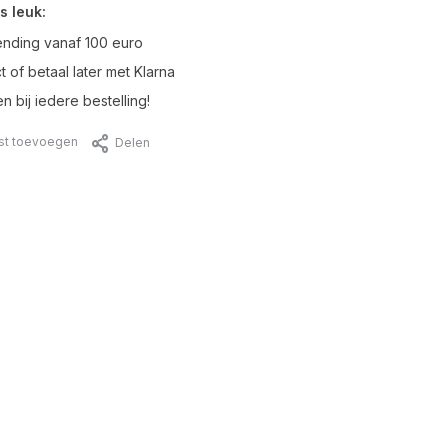
s leuk:
ending vanaf 100 euro
t of betaal later met Klarna
n bij iedere bestelling!
jst toevoegen
Delen