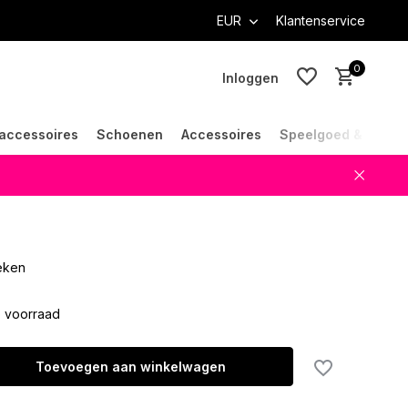
EUR
Klantenservice
0
Inloggen
accessoires
Schoenen
Accessoires
Speelgoed & Cade
Account aanmaken
Account aanmaken
oeken
 voorraad
Toevoegen aan winkelwagen