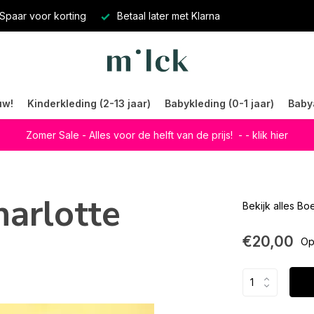
Spaar voor korting
Betaal later met Klarna
uw!
Kinderkleding (2-13 jaar)
Babykleding (0-1 jaar)
Baby
Zomer Sale - Alles voor de helft van de prijs!
- - klik hier
harlotte
Bekijk alles B
€20,00
Op