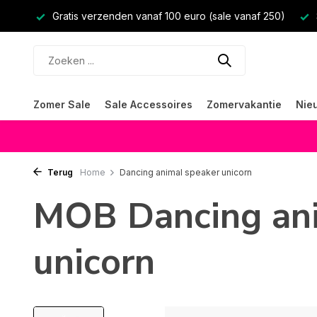
Gratis verzenden vanaf 100 euro (sale vanaf 250)
Zomer Sale
Sale Accessoires
Zomervakantie
Nie
Terug
Home
Dancing animal speaker unicorn
MOB Dancing ani
unicorn