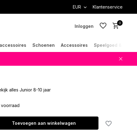
EUR
Klantenservice
0
Inloggen
accessoires
Schoenen
Accessoires
Speelgoed & Cade
Account aanmaken
Account aanmaken
kijk alles Junior 8-10 jaar
 voorraad
Toevoegen aan winkelwagen