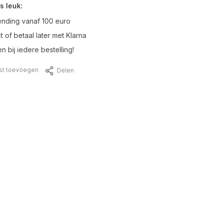
s leuk:
ending vanaf 100 euro
t of betaal later met Klarna
n bij iedere bestelling!
jst toevoegen
Delen