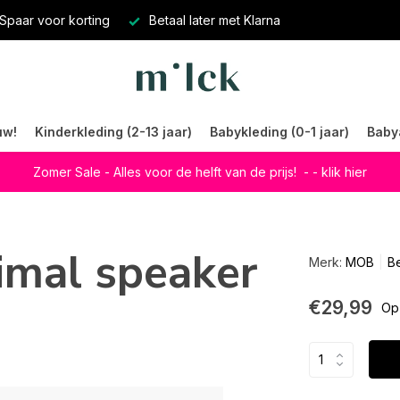
Spaar voor korting
Betaal later met Klarna
uw!
Kinderkleding (2-13 jaar)
Babykleding (0-1 jaar)
Baby
Zomer Sale - Alles voor de helft van de prijs!
- - klik hier
mal speaker
Merk:
MOB
Be
€29,99
Op