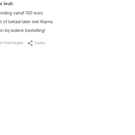
s leuk:
ending vanaf 100 euro
t of betaal later met Klarna
n bij iedere bestelling!
jst toevoegen
Delen