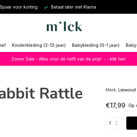
Spaar voor korting
Betaal later met Klarna
uw!
Kinderkleding (2-13 jaar)
Babykleding (0-1 jaar)
Baby
Zomer Sale - Alles voor de helft van de prijs!
- - klik hier
bbit Rattle
Merk:
Liewood
€17,99
Op 