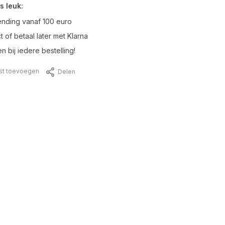
s leuk:
ending vanaf 100 euro
t of betaal later met Klarna
n bij iedere bestelling!
jst toevoegen
Delen