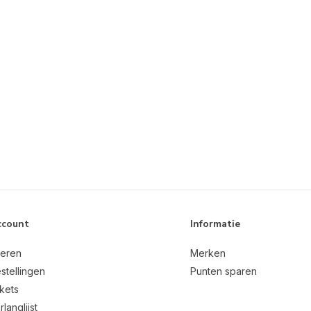
ccount
Informatie
reren
Merken
stellingen
Punten sparen
ckets
rlanglijst