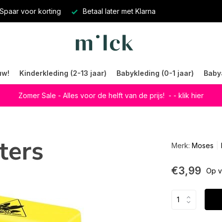
Spaar voor korting
Betaal later met Klarna
uw!
Kinderkleding (2-13 jaar)
Babykleding (0-1 jaar)
Baby
Zomer Sale - Alles voor de helft van de prijs!
- - klik hier
ters
Merk:
Moses
€3,99
Op v