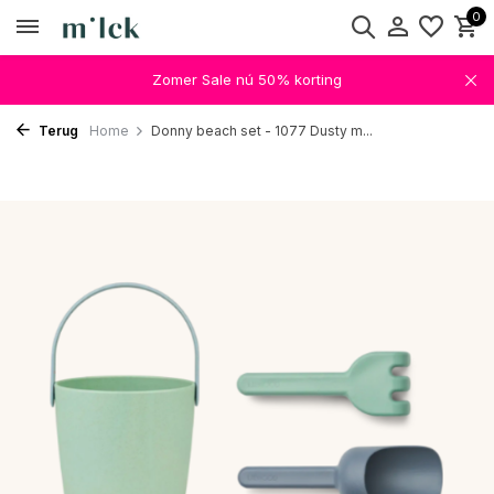
0
Zomer Sale nú 50% korting
Terug
Home
Donny beach set - 1077 Dusty m...