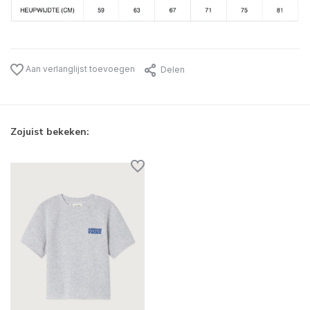
Aan verlanglijst toevoegen
Delen
Zojuist bekeken: