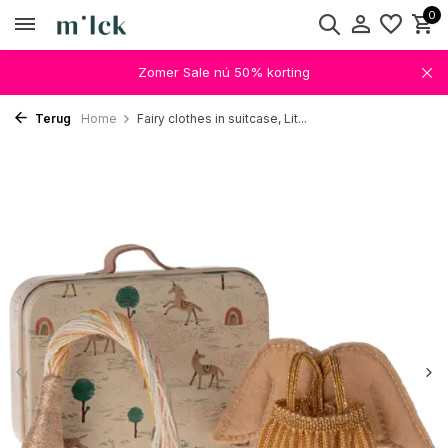
0
Zomer Sale nú 50% korting
Terug
Home
Fairy clothes in suitcase, Lit...