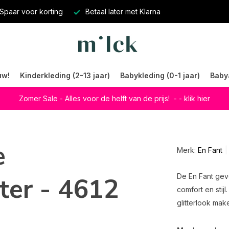
Spaar voor korting
Betaal later met Klarna
uw!
Kinderkleding (2-13 jaar)
Babykleding (0-1 jaar)
Baby
Zomer Sale - Alles voor de helft van de prijs!
- - klik hier
e
Merk:
En Fant
ter - 4612
De En Fant ge
comfort en stij
glitterlook ma