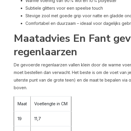
Warme voering van 90% wol en 10% polyester
Subtiele glitters voor een speelse touch
Stevige zool met goede grip voor natte en gladde o
Comfortabel en duurzaam – ideaal voor dagelijks gebr
Maatadvies En Fant ge
regenlaarzen
De gevoerde regenlaarzen vallen klein door de warme voerin
moet bestellen dan verwacht. Het beste is om de voet van je
uiterste punt van de grote teen) en de maat te bepalen via o
boven.
Maat
Voetlengte in CM
19
11,7