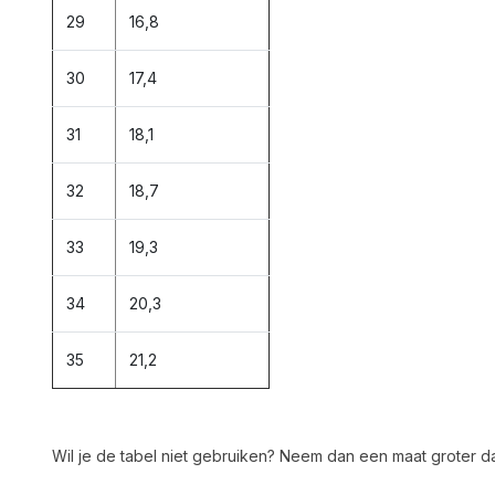
29
16,8
30
17,4
31
18,1
32
18,7
33
19,3
34
20,3
35
21,2
Wil je de tabel niet gebruiken? Neem dan een maat groter 