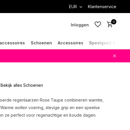
EUR
Klantenservice
0
Inloggen
accessoires
Schoenen
Accessoires
Speelgoed & Cade
Account aanmaken
Account aanmaken
Bekijk alles Schoenen
voerde regenlaarzen Rose Taupe combineren warmte,
l. Warme wollen voering, stevige grip en een speelse
ken ze perfect voor regenachtige en koude dagen.