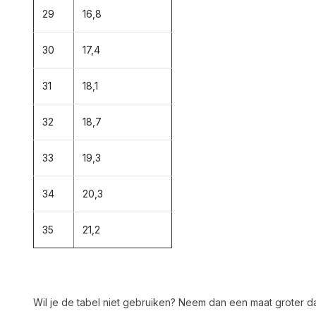
29
16,8
30
17,4
31
18,1
32
18,7
33
19,3
34
20,3
35
21,2
Wil je de tabel niet gebruiken? Neem dan een maat groter 