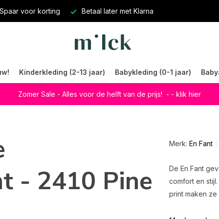
Spaar voor korting
Betaal later met Klarna
uw!
Kinderkleding (2-13 jaar)
Babykleding (0-1 jaar)
Baby
Zomer Sale - Alles voor de helft van de prijs!
- - klik hier
e
Merk:
En Fant
nt - 2410 Pine
De En Fant gev
comfort en stij
print maken ze