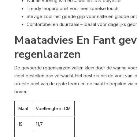
Warme voering van 90% wol en 10% polyester
Trendy leopard print voor een speelse touch
Stevige zool met goede grip voor natte en gladde o
Comfortabel en duurzaam – ideaal voor dagelijks gebr
Maatadvies En Fant ge
regenlaarzen
De gevoerde regenlaarzen vallen klein door de warme voerin
moet bestellen dan verwacht. Het beste is om de voet van je
uiterste punt van de grote teen) en de maat te bepalen via o
boven.
Maat
Voetlengte in CM
19
11,7