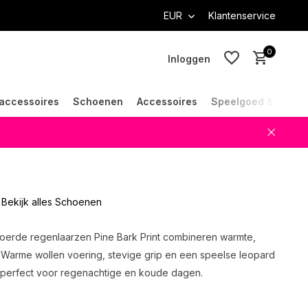
EUR
Klantenservice
0
Inloggen
accessoires
Schoenen
Accessoires
Speelgoed & Cade
Account aanmaken
Account aanmaken
Bekijk alles Schoenen
oerde regenlaarzen Pine Bark Print combineren warmte,
l. Warme wollen voering, stevige grip en een speelse leopard
 perfect voor regenachtige en koude dagen.