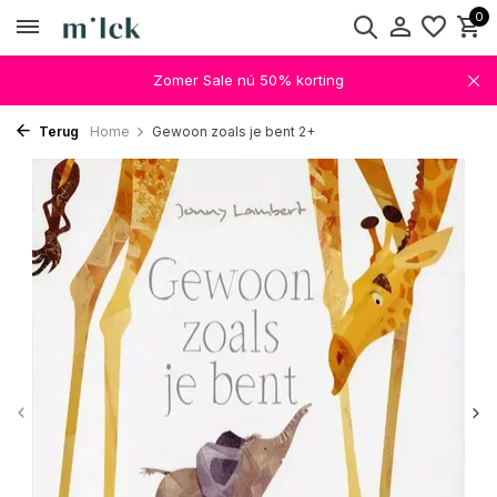
0
Zomer Sale nú 50% korting
Terug
Home
Gewoon zoals je bent 2+