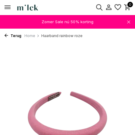
0
Zomer Sale nú 50% korting
Terug
Home
Haarband rainbow roze