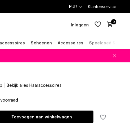
EUR
Klantenservice
0
Inloggen
accessoires
Schoenen
Accessoires
Speelgoed & Cade
Account aanmaken
Account aanmaken
ap
Bekijk alles Haaraccessoires
voorraad
Toevoegen aan winkelwagen