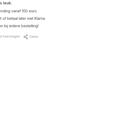
s leuk:
ending vanaf 100 euro
t of betaal later met Klarna
n bij iedere bestelling!
jst toevoegen
Delen