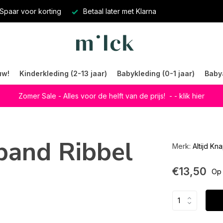
Spaar voor korting
Betaal later met Klarna
uw!
Kinderkleding (2-13 jaar)
Babykleding (0-1 jaar)
Baby
Zomer Sale - Alles voor de helft van de prijs!
- - klik hier
band Ribbel
Merk:
Altijd Kn
€13,50
Op 