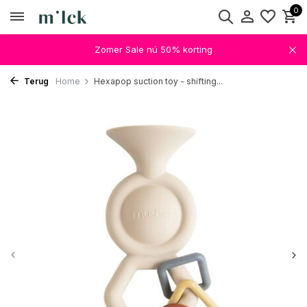
0
Zomer Sale nú 50% korting
Terug
Home
Hexapop suction toy - shifting...